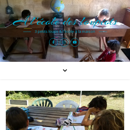
A l'école des loupiots
3 petits loups & l'école à la maison