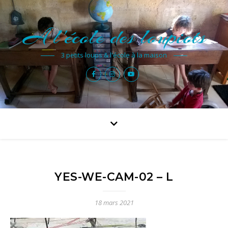
A l'école des loupiots
3 petits loups & l'école à la maison
YES-WE-CAM-02 – L
18 mars 2021