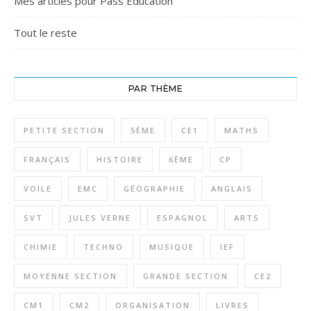
Mes articles pour Pass Education
Tout le reste
PAR THÈME
PETITE SECTION
5ÈME
CE1
MATHS
FRANÇAIS
HISTOIRE
6ÈME
CP
VOILE
EMC
GÉOGRAPHIE
ANGLAIS
SVT
JULES VERNE
ESPAGNOL
ARTS
CHIMIE
TECHNO
MUSIQUE
IEF
MOYENNE SECTION
GRANDE SECTION
CE2
CM1
CM2
ORGANISATION
LIVRES