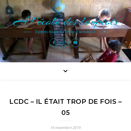
A l'école des loupiots
3 petits loups & l'école à la maison
LCDC – IL ÉTAIT TROP DE FOIS –
05
10 novembre 2019