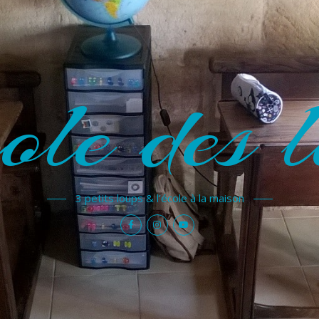
ole des l
3 petits loups & l'école à la maison