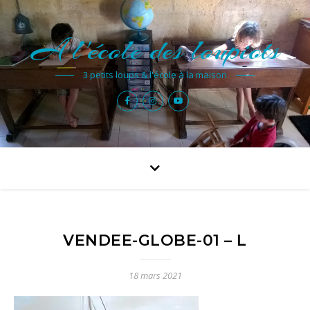
A l'école des loupiots
3 petits loups & l'école à la maison
VENDEE-GLOBE-01 – L
18 mars 2021