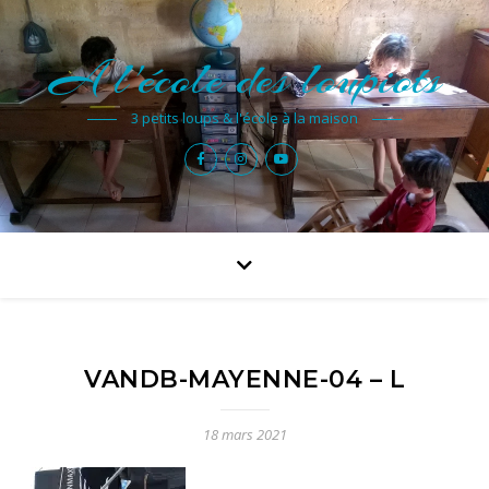
A l'école des loupiots
3 petits loups & l'école à la maison
VANDB-MAYENNE-04 – L
18 mars 2021