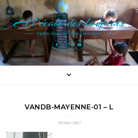
A l'école des loupiots
3 petits loups & l'école à la maison
VANDB-MAYENNE-01 – L
18 mars 2021