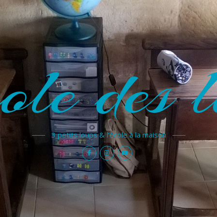
ole des l
3 petits loups & l'école à la maison