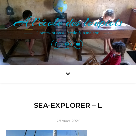
A l'école des loupiots
3 petits loups & l'école à la maison
SEA-EXPLORER – L
18 mars 2021