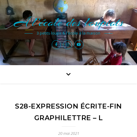
A l'école des loupiots
3 petits loups & l'école à la maison
S28-EXPRESSION ÉCRITE-FIN
GRAPHILETTRE – L
20 mai 2021