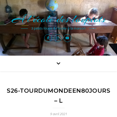
A l'école des loupiots
3 petits loups & l'école à la maison
S26-TOURDUMONDEEN80JOURS
– L
9 avril 2021