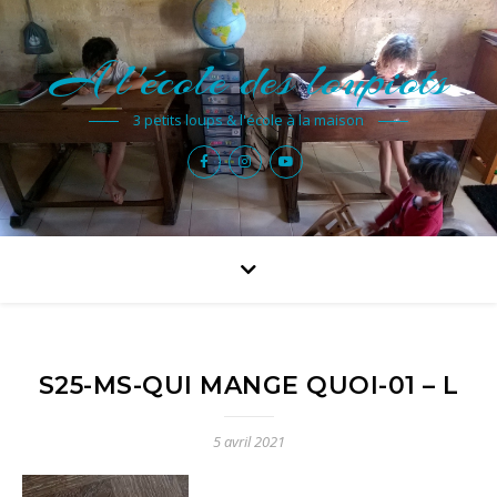
A l'école des loupiots
3 petits loups & l'école à la maison
S25-MS-QUI MANGE QUOI-01 – L
5 avril 2021