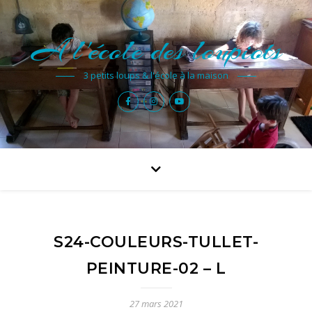
A l'école des loupiots
3 petits loups & l'école à la maison
S24-COULEURS-TULLET-
PEINTURE-02 – L
27 mars 2021