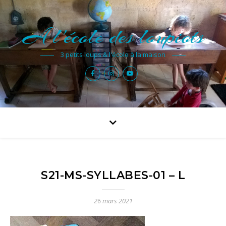
A l'école des loupiots
3 petits loups & l'école à la maison
S21-MS-SYLLABES-01 – L
26 mars 2021