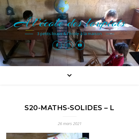
A l'école des loupiots
3 petits loups & l'école à la maison
S20-MATHS-SOLIDES – L
26 mars 2021