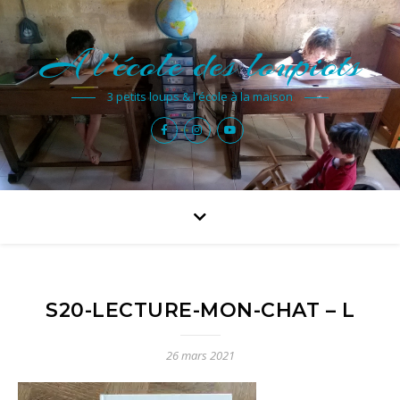
A l'école des loupiots
3 petits loups & l'école à la maison
S20-LECTURE-MON-CHAT – L
26 mars 2021