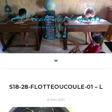
A l'école des loupiots
3 petits loups & l'école à la maison
S18-28-FLOTTEOUCOULE-01 – L
8 mars 2021