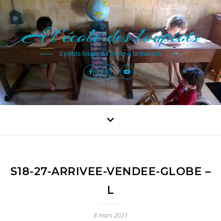
A l'école des loupiots
3 petits loups & l'école à la maison
S18-27-ARRIVEE-VENDEE-GLOBE –
L
8 mars 2021