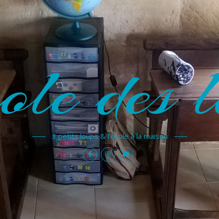
ole des l
3 petits loups & l'école à la maison