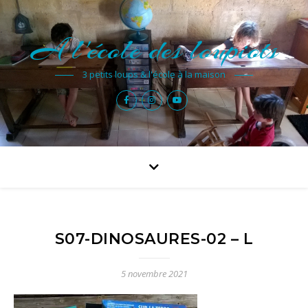
A l'école des loupiots
3 petits loups & l'école à la maison
S07-DINOSAURES-02 – L
5 novembre 2021