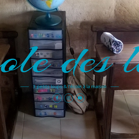
ole des l
3 petits loups & l'école à la maison