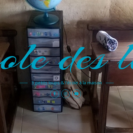
ole des l
3 petits loups & l'école à la maison