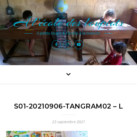
A l'école des loupiots
3 petits loups & l'école à la maison
S01-20210906-TANGRAM02 – L
23 septembre 2021