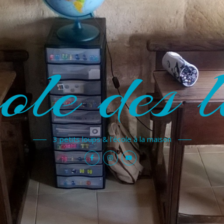
ole des l
3 petits loups & l'école à la maison