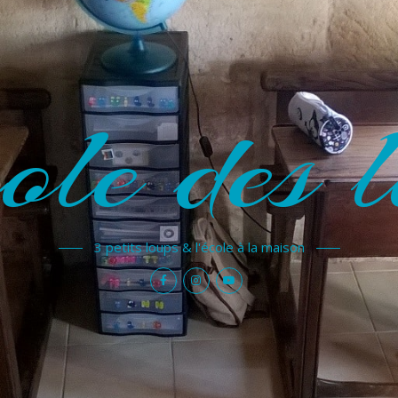
ole des l
3 petits loups & l'école à la maison