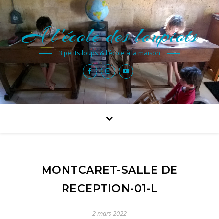
A l'école des loupiots
3 petits loups & l'école à la maison
MONTCARET-SALLE DE
RECEPTION-01-L
2 mars 2022