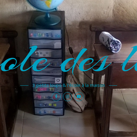
ole des l
3 petits loups & l'école à la maison