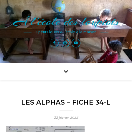
A l'école des loupiots
3 petits loups & l'école à la maison
LES ALPHAS – FICHE 34-L
22 février 2022