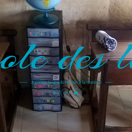
ole des l
3 petits loups & l'école à la maison