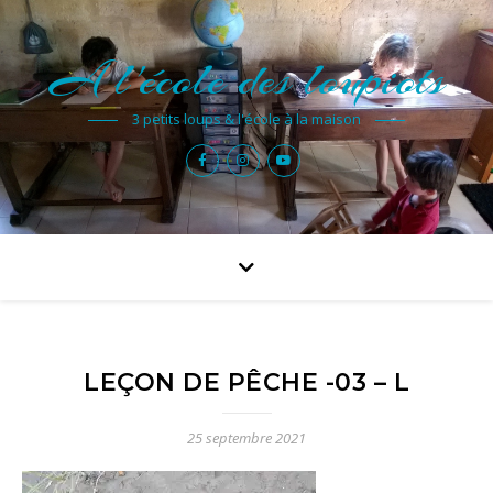
A l'école des loupiots
3 petits loups & l'école à la maison
LEÇON DE PÊCHE -03 – L
25 septembre 2021