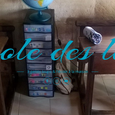
ole des l
3 petits loups & l'école à la maison