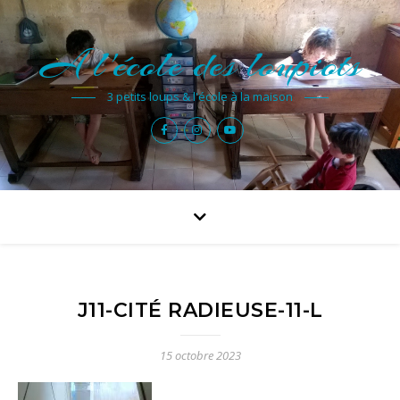
A l'école des loupiots
3 petits loups & l'école à la maison
J11-CITÉ RADIEUSE-11-L
15 octobre 2023