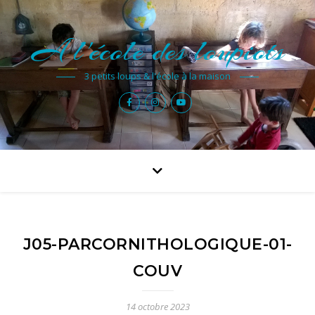
A l'école des loupiots
3 petits loups & l'école à la maison
J05-PARCORNITHOLOGIQUE-01-
COUV
14 octobre 2023