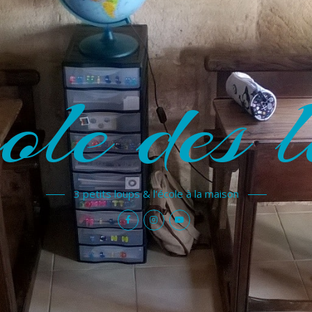
ole des l
3 petits loups & l'école à la maison