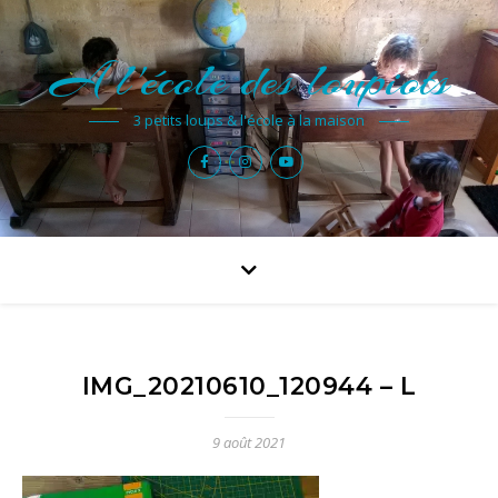
A l'école des loupiots
3 petits loups & l'école à la maison
IMG_20210610_120944 – L
9 août 2021