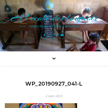
A l'école des loupiots
3 petits loups & l'école à la maison
WP_20190927_041-L
2 mars 2023