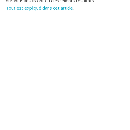
durant 6 ans ils ont eu d’excellents résultats…
Tout est expliqué dans cet article
.