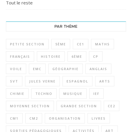
Tout le reste
PAR THÈME
PETITE SECTION
5ÈME
CE1
MATHS
FRANÇAIS
HISTOIRE
6ÈME
CP
VOILE
EMC
GÉOGRAPHIE
ANGLAIS
SVT
JULES VERNE
ESPAGNOL
ARTS
CHIMIE
TECHNO
MUSIQUE
IEF
MOYENNE SECTION
GRANDE SECTION
CE2
CM1
CM2
ORGANISATION
LIVRES
SORTIES PÉDAGOGIQUES
ACTIVITÉS
ART