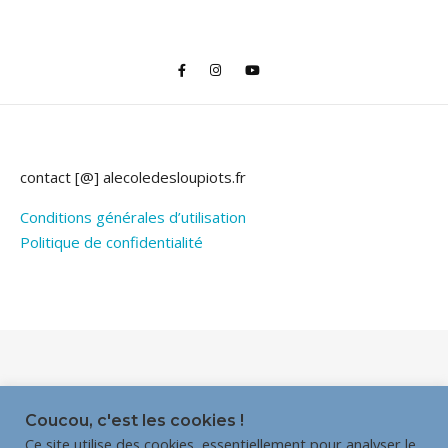
contact [@] alecoledesloupiots.fr
Conditions générales d’utilisation
Politique de confidentialité
Thème Bard par
WP Royal
.
Coucou, c'est les cookies !
Ce site utilise des cookies, essentiellement pour analyser le