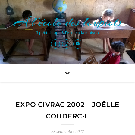
A l'école des loupiots
3 petits loups & l'école à la maison
EXPO CIVRAC 2002 – JOËLLE
COUDERC-L
23 septembre 2022