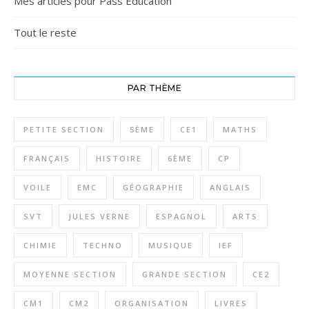
Mes articles pour Pass Education
Tout le reste
PAR THÈME
PETITE SECTION
5ÈME
CE1
MATHS
FRANÇAIS
HISTOIRE
6ÈME
CP
VOILE
EMC
GÉOGRAPHIE
ANGLAIS
SVT
JULES VERNE
ESPAGNOL
ARTS
CHIMIE
TECHNO
MUSIQUE
IEF
MOYENNE SECTION
GRANDE SECTION
CE2
CM1
CM2
ORGANISATION
LIVRES