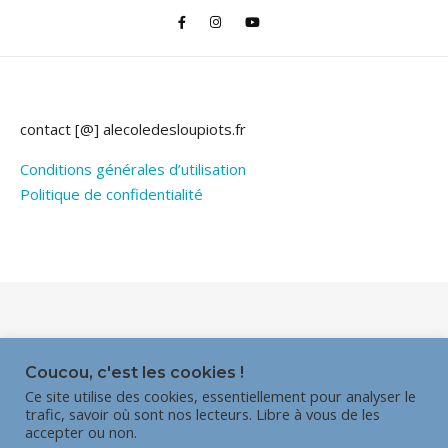
contact [@] alecoledesloupiots.fr
Conditions générales d’utilisation
Politique de confidentialité
Thème Bard par
WP Royal
.
Coucou, c'est les cookies !
Ce site utilise des cookies, essentiellement pour analyser le
trafic, savoir où sont nos lecteurs. Libre à vous de les
HAUT DE PAGE
accepter ou non.