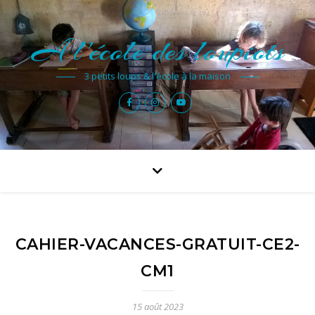
A l'école des loupiots
3 petits loups & l'école à la maison
CAHIER-VACANCES-GRATUIT-CE2-
CM1
15 août 2023