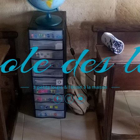
ole des l
3 petits loups & l'école à la maison