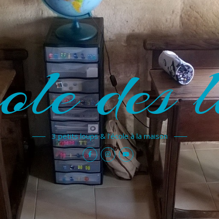
ole des l
3 petits loups & l'école à la maison