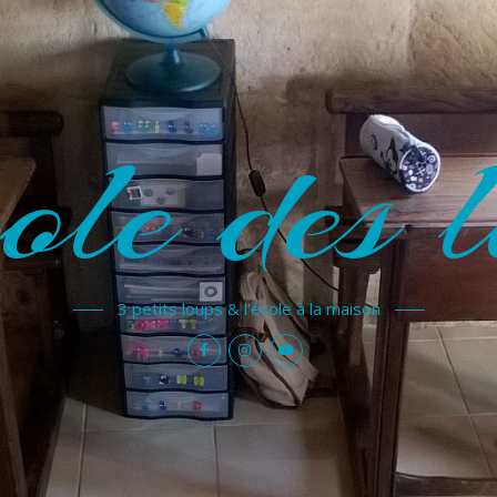
ole des l
3 petits loups & l'école à la maison