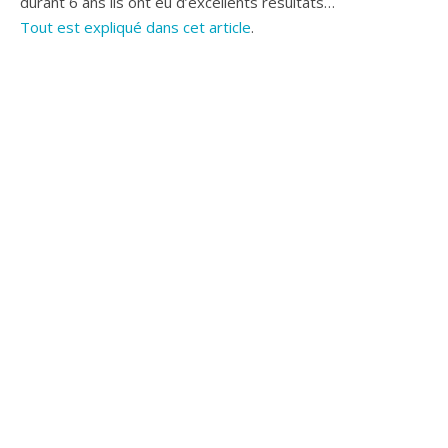
durant 6 ans ils ont eu d’excellents résultats…
Tout est expliqué dans cet article
.