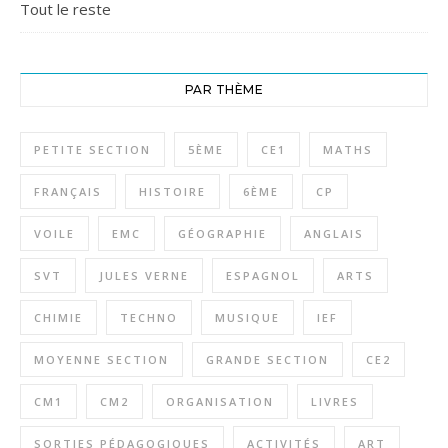
Tout le reste
PAR THÈME
PETITE SECTION
5ÈME
CE1
MATHS
FRANÇAIS
HISTOIRE
6ÈME
CP
VOILE
EMC
GÉOGRAPHIE
ANGLAIS
SVT
JULES VERNE
ESPAGNOL
ARTS
CHIMIE
TECHNO
MUSIQUE
IEF
MOYENNE SECTION
GRANDE SECTION
CE2
CM1
CM2
ORGANISATION
LIVRES
SORTIES PÉDAGOGIQUES
ACTIVITÉS
ART