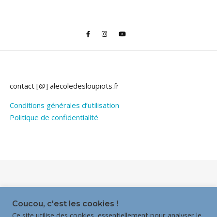
contact [@] alecoledesloupiots.fr
Conditions générales d’utilisation
Politique de confidentialité
Thème Bard par
WP Royal
.
Coucou, c'est les cookies !
Ce site utilise des cookies, essentiellement pour analyser le