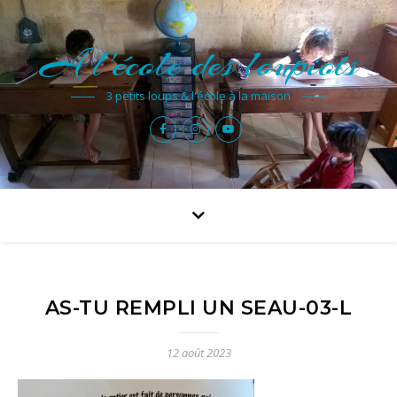
A l'école des loupiots
3 petits loups & l'école à la maison
AS-TU REMPLI UN SEAU-03-L
12 août 2023