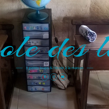
ole des l
3 petits loups & l'école à la maison