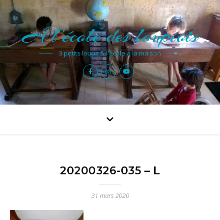
A l'école des loupiots
3 petits loups & l'école à la maison
20200326-035 – L
31 mars 2020