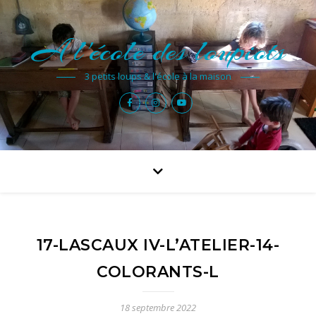
A l'école des loupiots
3 petits loups & l'école à la maison
17-LASCAUX IV-L’ATELIER-14-
COLORANTS-L
18 septembre 2022