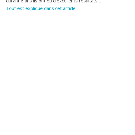
durant 6 ans ils ont eu d’excellents résultats…
Tout est expliqué dans cet article
.