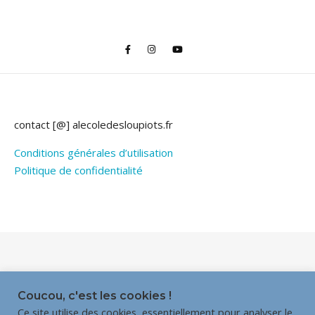
contact [@] alecoledesloupiots.fr
Conditions générales d’utilisation
Politique de confidentialité
Thème Bard par
WP Royal
.
Coucou, c'est les cookies !
Ce site utilise des cookies, essentiellement pour analyser le