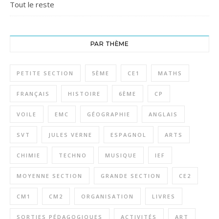
Tout le reste
PAR THÈME
PETITE SECTION
5ÈME
CE1
MATHS
FRANÇAIS
HISTOIRE
6ÈME
CP
VOILE
EMC
GÉOGRAPHIE
ANGLAIS
SVT
JULES VERNE
ESPAGNOL
ARTS
CHIMIE
TECHNO
MUSIQUE
IEF
MOYENNE SECTION
GRANDE SECTION
CE2
CM1
CM2
ORGANISATION
LIVRES
SORTIES PÉDAGOGIQUES
ACTIVITÉS
ART