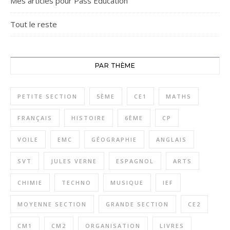
Mes articles pour Pass Education
Tout le reste
PAR THÈME
PETITE SECTION
5ÈME
CE1
MATHS
FRANÇAIS
HISTOIRE
6ÈME
CP
VOILE
EMC
GÉOGRAPHIE
ANGLAIS
SVT
JULES VERNE
ESPAGNOL
ARTS
CHIMIE
TECHNO
MUSIQUE
IEF
MOYENNE SECTION
GRANDE SECTION
CE2
CM1
CM2
ORGANISATION
LIVRES